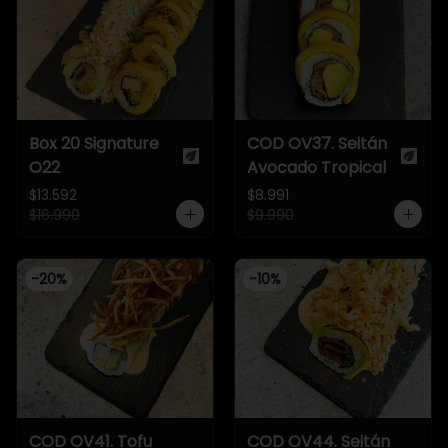
Box 20 Signature
COD OV37. Seitán
O22
Avocado Tropical
$13.592
$8.991
$16.990
$9.990
-
20
%
-
10
%
COD OV41. Tofu
COD OV44. Seitán