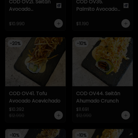
COD OV21. Seitán
COD OV35.
Avocado
Palmito Avocado
Acevichado
Ceviche
$10.990
$11.190
-
20
%
-
10
%
COD OV41. Tofu
COD OV44. Seitán
Avocado Acevichado
Ahumado Crunch
$10.392
$11.691
$12.990
$12.990
-
10
%
-
10
%