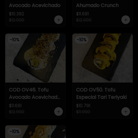
Avocado Acevichado
Ahumado Crunch
$10.392
$11.691
$12.990
$12.990
-
10
%
-
10
%
COD OV46. Tofu
COD OV50. Tofu
Avocado Acevichado
Especial Tari Teriyaki
Crunch
$11.691
$10.791
$12.990
$11.990
-
10
%