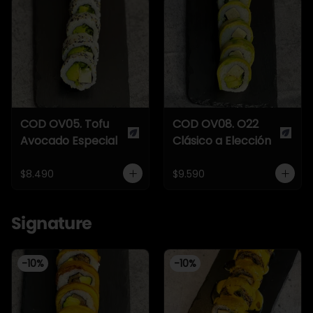
COD OV05. Tofu
COD OV08. O22
Avocado Especial
Clásico a Elección
$8.490
$9.590
Signature
-
10
%
-
10
%