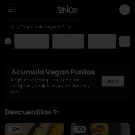
Abrir menu de navegación
Logi
¿Dónde quieres pedir?
re
Rolls Acevichados
Salsas/Extras
Bebestibles
Acumula
Vegan Puntos
Regístrate, gana puntos con tus
Únete
compras y canjealos por productos y
más
Descuentitos ✨
-
20
%
-
10
%