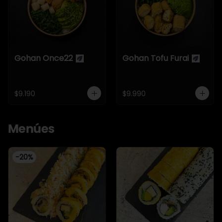
Gohan Once22
Gohan Tofu Furai
$9.190
$9.990
Menúes
-
20
%