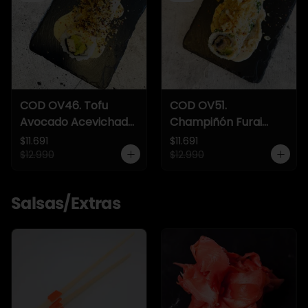
COD OV46. Tofu
COD OV51.
Avocado Acevichado
Champiñón Furai
Crunch
Acevichado Crunch
$11.691
$11.691
$12.990
$12.990
Salsas/Extras