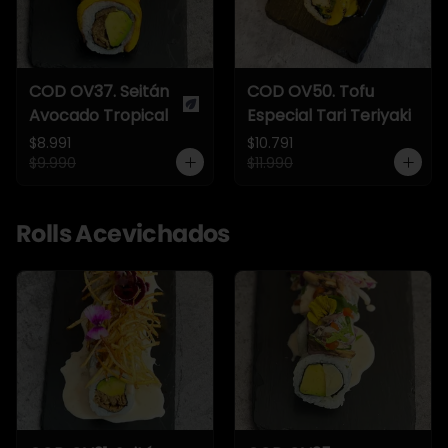
COD OV37. Seitán
COD OV50. Tofu
Avocado Tropical
Especial Tari Teriyaki
$8.991
$10.791
$9.990
$11.990
Rolls Acevichados