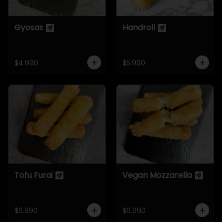
Gyosas
Handroll
$4.990
$5.990
Tofu Furai
Vegan Mozzarella
$6.990
$6.990