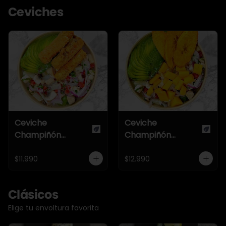
Ceviches
Ceviche
Ceviche
Champiñón
Champiñón
Once22
Tropical
$11.990
$12.990
Clásicos
Elige tu envoltura favorita