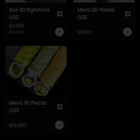
Box 20 Signature
Menú 20 Piezas
O22
O22
$13.592
$16.990
$11.990
Menú 30 Piezas
O22
$23.990