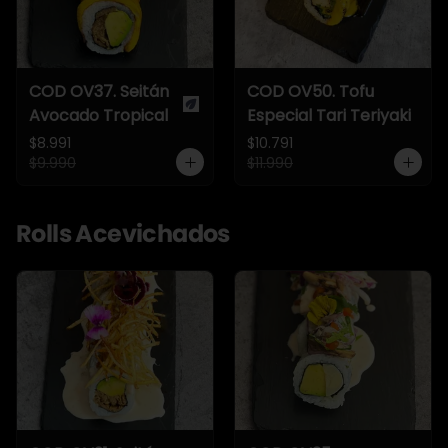
COD OV37. Seitán
COD OV50. Tofu
Avocado Tropical
Especial Tari Teriyaki
$8.991
$10.791
$9.990
$11.990
Rolls Acevichados