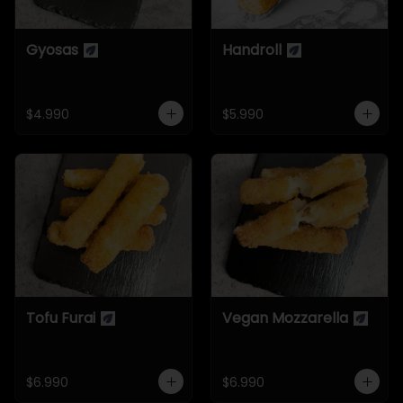
Gyosas
Handroll
$4.990
$5.990
Tofu Furai
Vegan Mozzarella
$6.990
$6.990