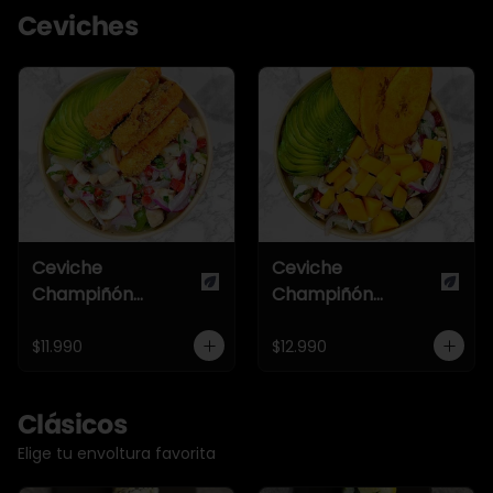
Ceviches
Ceviche
Ceviche
Champiñón
Champiñón
Once22
Tropical
$11.990
$12.990
Clásicos
Elige tu envoltura favorita