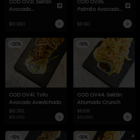
COD OV21. Seitán
COD OV35.
Avocado
Palmito Avocado
Acevichado
Ceviche
$10.990
$11.190
-
20
%
-
10
%
COD OV41. Tofu
COD OV44. Seitán
Avocado Acevichado
Ahumado Crunch
$10.392
$11.691
$12.990
$12.990
-
10
%
-
10
%