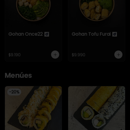
Gohan Once22
Gohan Tofu Furai
$9.190
$9.990
Menúes
-
20
%