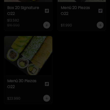
Box 20 Signature
Menú 20 Piezas
O22
O22
$13.592
$16.990
$11.990
Menú 30 Piezas
O22
$23.990