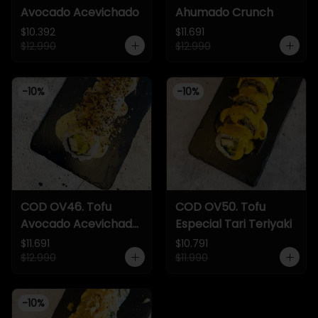
Avocado Acevichado
Ahumado Crunch
$10.392
$11.691
$12.990
$12.990
-
10
%
-
10
%
COD OV46. Tofu
COD OV50. Tofu
Avocado Acevichado
Especial Tari Teriyaki
Crunch
$11.691
$10.791
$12.990
$11.990
-
10
%