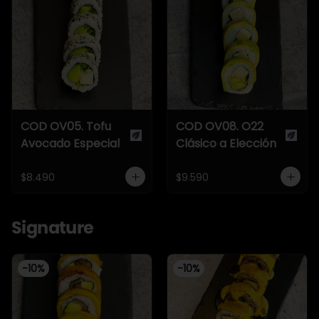
COD OV05. Tofu
COD OV08. O22
Avocado Especial
Clásico a Elección
$8.490
$9.590
Signature
-
10
%
-
10
%