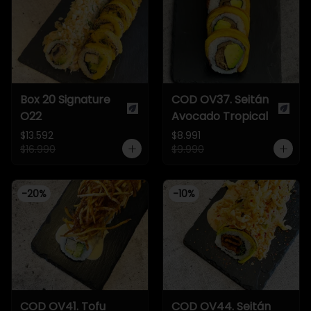
Box 20 Signature
COD OV37. Seitán
O22
Avocado Tropical
$13.592
$8.991
$16.990
$9.990
-
20
%
-
10
%
COD OV41. Tofu
COD OV44. Seitán