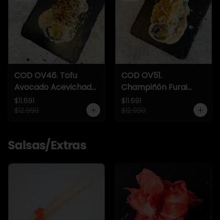
COD OV46. Tofu
COD OV51.
Avocado Acevichado
Champiñón Furai
Crunch
Acevichado Crunch
$11.691
$11.691
$12.990
$12.990
Salsas/Extras