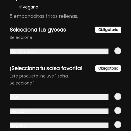
Vegano
$3.100
$1.790
5 empanaditas fritas rellenas.
Selecciona tus gyosas
Obligatorio
Seleccione 1
Mix Verduras
¡Selecciona tu salsa favorita!
Obligatorio
Éste producto incluye 1 salsa.
Seleccione 1
Términos y condiciones
Política de privacidad
Soya
Redes sociales
Teriyaki
Instagram
Ninguno