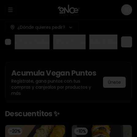
Abrir menu de navegación
Logi
¿Dónde quieres pedir?
re
Rolls Acevichados
Salsas/Extras
Bebestibles
Acumula
Vegan Puntos
Regístrate, gana puntos con tus
Únete
compras y canjealos por productos y
más
Descuentitos ✨
-
20
%
-
10
%