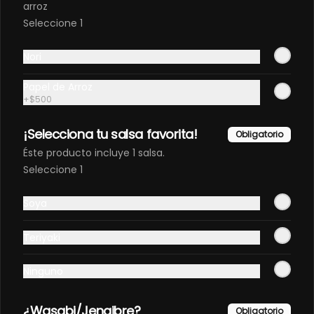
arroz
Seleccione 1
Nori
Papel de Arroz
+
$500
COD OV51.
Champiñón Furai
¡Selecciona tu salsa favorita!
Obligatorio
Acevichado Crunch
$11.691
Éste producto incluye 1 salsa.
$12.990
Seleccione 1
Soya
Teriyaki
Ninguno
¿Wasabi/Jengibre?
Obligatorio