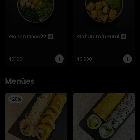
Gohan Once22
Gohan Tofu Furai
$9.190
$9.990
Menúes
-
20
%