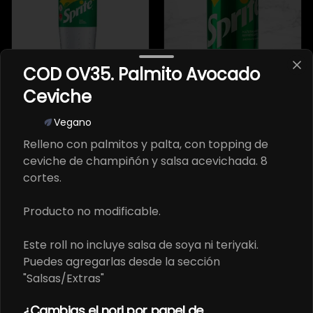
COD OV35. Palmito Avocado
Sprite Original 1.5
Sprite Original Lata
Ceviche
litros
Vegano
$3.100
$1.790
Relleno con palmitos y palta, con topping de
ceviche de champiñón y salsa acevichada. 8
cortes.
Producto no modificable.
Este roll no incluye salsa de soya ni teriyaki.
Puedes agregarlas desde la sección
"Salsas/Extras"
Sprite Zero 1.5 litros
Sprite Zero Lata
¿Cambias el nori por papel de