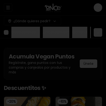
Abrir menu de navegación
Logi
¿Dónde quieres pedir?
Descuentitos ✨
¿Picoteamos?
Gohan's
Menúes
Acumula
Vegan Puntos
Regístrate, gana puntos con tus
Únete
compras y canjealos por productos y
más
Descuentitos ✨
-
20
%
-
10
%