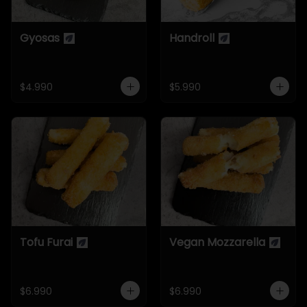
Gyosas
Handroll
$4.990
$5.990
Tofu Furai
Vegan Mozzarella
$6.990
$6.990