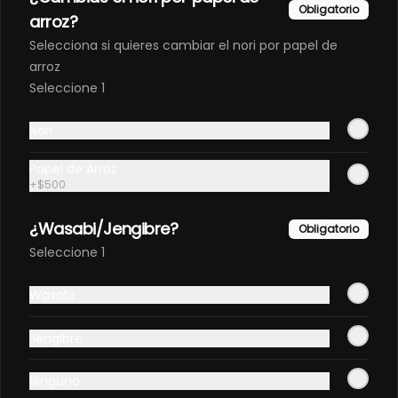
Obligatorio
arroz?
$3.100
$1.790
Selecciona si quieres cambiar el nori por papel de
arroz
Seleccione 1
Nori
Papel de Arroz
+
$500
¿Wasabi/Jengibre?
Obligatorio
Seleccione 1
Términos y condiciones
Política de privacidad
Wasabi
Redes sociales
Jengibre
Instagram
Ninguno