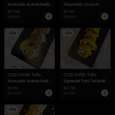
Avocado Acevichado
Ahumado Crunch
$10.392
$11.691
$12.990
$12.990
-
10
%
-
10
%
COD OV46. Tofu
COD OV50. Tofu
Avocado Acevichado
Especial Tari Teriyaki
Crunch
$11.691
$10.791
$12.990
$11.990
-
10
%