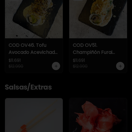
COD OV46. Tofu
COD OV51.
Avocado Acevichado
Champiñón Furai
Crunch
Acevichado Crunch
$11.691
$11.691
$12.990
$12.990
Salsas/Extras