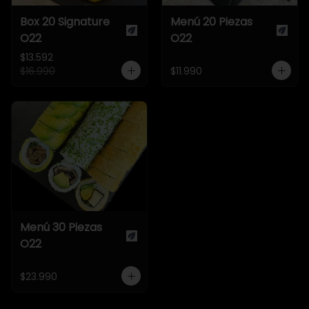
Box 20 Signature
Menú 20 Piezas
O22
O22
$13.592
$16.990
$11.990
Menú 30 Piezas
O22
$23.990