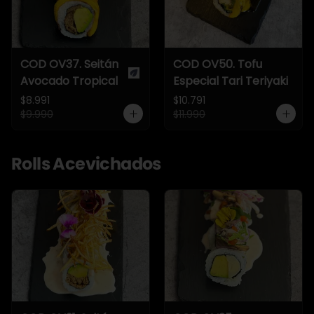
COD OV37. Seitán
COD OV50. Tofu
Avocado Tropical
Especial Tari Teriyaki
$8.991
$10.791
$9.990
$11.990
Rolls Acevichados