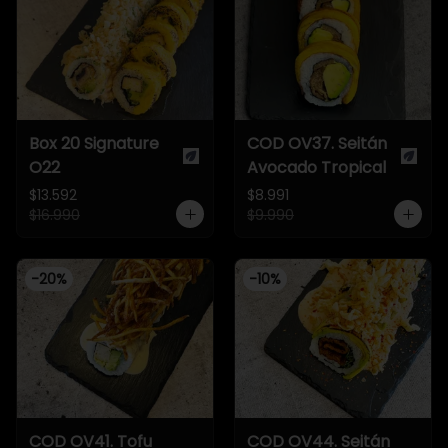
Box 20 Signature
COD OV37. Seitán
O22
Avocado Tropical
$13.592
$8.991
$16.990
$9.990
-
20
%
-
10
%
COD OV41. Tofu
COD OV44. Seitán