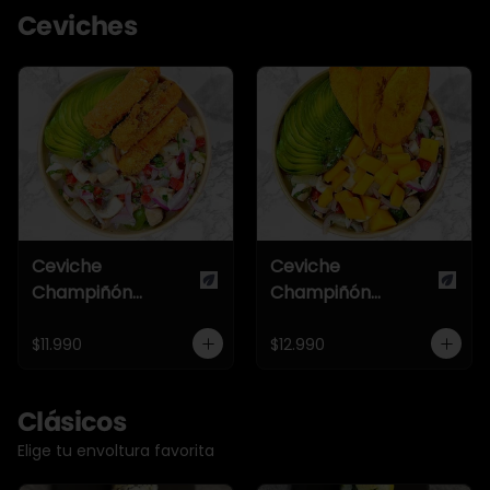
Ceviches
Ceviche
Ceviche
Champiñón
Champiñón
Once22
Tropical
$11.990
$12.990
Clásicos
Elige tu envoltura favorita