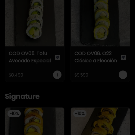
COD OV05. Tofu
COD OV08. O22
Avocado Especial
Clásico a Elección
$8.490
$9.590
Signature
-
10
%
-
10
%